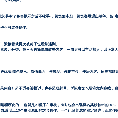
尤其是有了警告提示之后不收手)，频繁加小组，频繁登录退出等等。短时
频率不可过多操作。
等，紧接着就再次被封了也经常遇到。
浏览多几分钟。第三天再简单修改些内容，一周后可以主动加人，以正常
户体验;情色资讯、恐怖暴力、违禁品、侵犯产权、违法内容。这些都是
如果内容引起不适会被投诉，也会造成封号。所以发文也要注意内容哦，
机制是程序化的， 也就是AI程序在审核，有时也会出现莫名其妙被封的BU
，规避以上10个主动原因的封号操作。一个已经养成的稳定账户，正常使